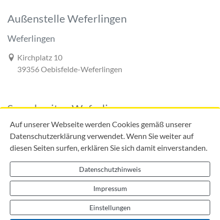
Außenstelle Weferlingen
Weferlingen
Link zur Google-Maps Navigation
Kirchplatz 10
39356 Oebisfelde-Weferlingen
Sprechzeiten Weferlingen
Auf unserer Webseite werden Cookies gemäß unserer
Datenschutzerklärung verwendet. Wenn Sie weiter auf
diesen Seiten surfen, erklären Sie sich damit einverstanden.
Mo:
09:00 - 12:00 Uhr
Di:
09:00 - 12:00 Uhr
Datenschutzhinweis
13:00 - 18:00 Uhr
Do:
09:00 - 12:00 Uhr
Impressum
13:00 - 16:00 Uhr
Einstellungen