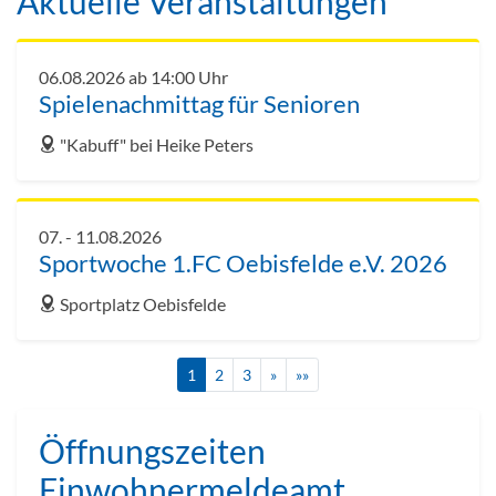
Aktuelle Veranstaltungen
06.08.2026 ab 14:00 Uhr
Spielenachmittag für Senioren
address
"Kabuff" bei Heike Peters
07. - 11.08.2026
Sportwoche 1.FC Oebisfelde e.V. 2026
address
Sportplatz Oebisfelde
1
2
3
»
»»
Öffnungszeiten
Einwohnermeldeamt