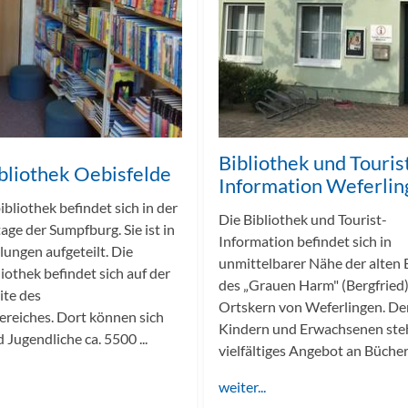
Bibliothek und Touris
bliothek Oebisfelde
Information Weferli
ibliothek befindet sich in der
Die Bibliothek und Tourist-
age der Sumpfburg. Sie ist in
Information befindet sich in
lungen aufgeteilt. Die
unmittelbarer Nähe der alten
iothek befindet sich auf der
des „Grauen Harm" (Bergfried)
ite des
Ortskern von Weferlingen. De
reiches. Dort können sich
Kindern und Erwachsenen steh
 Jugendliche ca. 5500 ...
vielfältiges Angebot an Büchern,
weiter...