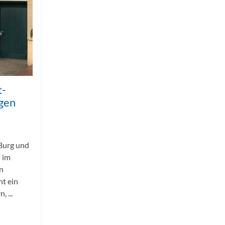
t-
ngen
 Burg und
 im
n
t ein
 ...