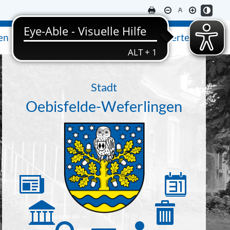
en
Ausflugsziele & Sehenswertes
Stadt
Oebisfelde-Weferlingen