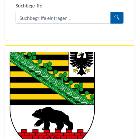
Suchbegriffe
Suche au