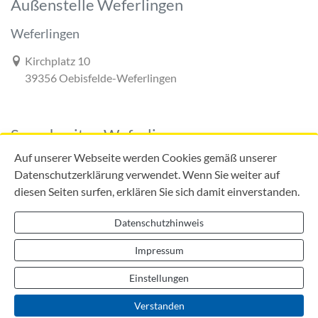
Außenstelle Weferlingen
Weferlingen
Link zur Google-Maps Navigation
Kirchplatz 10
39356 Oebisfelde-Weferlingen
Sprechzeiten Weferlingen
Auf unserer Webseite werden Cookies gemäß unserer
Datenschutzerklärung verwendet. Wenn Sie weiter auf
diesen Seiten surfen, erklären Sie sich damit einverstanden.
Mo:
09:00 - 12:00 Uhr
Di:
09:00 - 12:00 Uhr
Datenschutzhinweis
13:00 - 18:00 Uhr
Do:
09:00 - 12:00 Uhr
Impressum
13:00 - 16:00 Uhr
Einstellungen
Verstanden