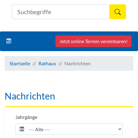
Formul
Jetzt online Termin vereinbaren!
Startseite
Rathaus
Nachrichten
Nachrichten
Jahrgänge