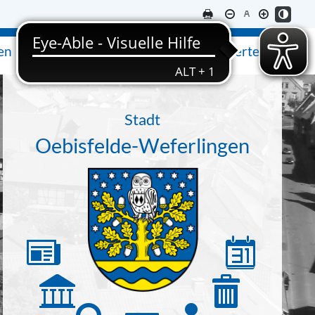
en
Ausflugsziele & Sehenswertes
Stadt
Oebisfelde-Weferlingen