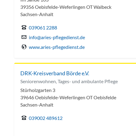
39356 Oebisfelde-Weferlingen OT Walbeck
Sachsen-Anhalt
039061 2288
info@aries-pflegedienst.de
www.aries-pflegedienst.de
DRK-Kreisverband Börde e.V.
Seniorenwohnen, Tages- und ambulante Pflege
Stürholzgarten 3
39646 Oebisfelde-Weferlingen OT Oebisfelde
Sachsen-Anhalt
039002 489612