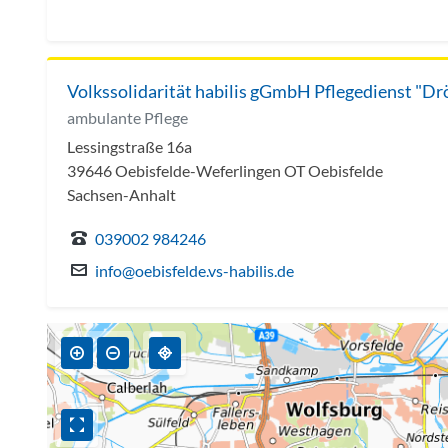
Volkssolidarität habilis gGmbH Pflegedienst "Dr
ambulante Pflege
Lessingstraße 16a
39646 Oebisfelde-Weferlingen OT Oebisfelde
Sachsen-Anhalt
039002 984246
info@oebisfelde.vs-habilis.de