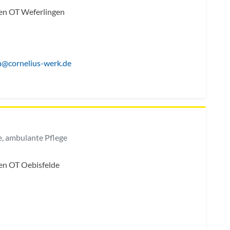
en OT Weferlingen
en@cornelius-werk.de
, ambulante Pflege
en OT Oebisfelde