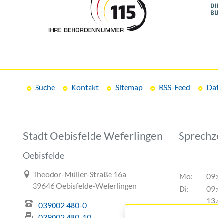
Suche
Kontakt
Sitemap
RSS-Feed
Dat
Stadt Oebisfelde Weferlingen
Sprechz
Oebisfelde
Link zur Google-Maps Navigation
Theodor-Müller-Straße 16a
Mo:
09:
39646 Oebisfelde-Weferlingen
Di:
09:
13:
039002 480-0
Do:
09:
039002 480-10