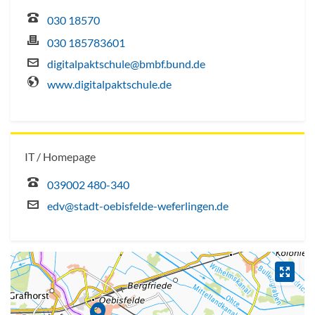
030 18570
030 185783601
digitalpaktschule@bmbf.bund.de
www.digitalpaktschule.de
IT / Homepage
039002 480-340
edv@stadt-oebisfelde-weferlingen.de