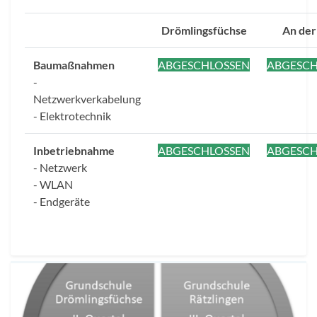
Drömlingsfüchse
An der
Baumaßnahmen
ABGESCHLOSSEN
ABGESCH
-
Netzwerkverkabelung
- Elektrotechnik
Inbetriebnahme
ABGESCHLOSSEN
ABGESCH
- Netzwerk
- WLAN
- Endgeräte