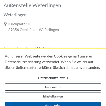
Außenstelle Weferlingen
Weferlingen
Link zur Google-Maps Navigation
Kirchplatz 10
39356 Oebisfelde-Weferlingen
Sprechzeiten Weferlingen
Auf unserer Webseite werden Cookies gemäß unserer
Datenschutzerklärung verwendet. Wenn Sie weiter auf
diesen Seiten surfen, erklären Sie sich damit einverstanden.
Mo:
09:00 - 12:00 Uhr
Di:
09:00 - 12:00 Uhr
Datenschutzhinweis
13:00 - 18:00 Uhr
Do:
09:00 - 12:00 Uhr
Impressum
13:00 - 16:00 Uhr
Einstellungen
Verstanden