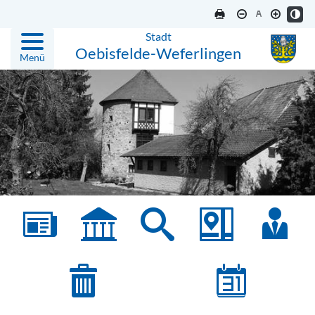
Stadt
Oebisfelde-Weferlingen
Menü