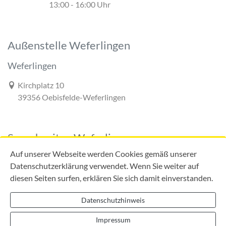
13:00 - 16:00 Uhr
Außenstelle Weferlingen
Weferlingen
Link zur Google-Maps Navigation
Kirchplatz 10
39356 Oebisfelde-Weferlingen
Sprechzeiten Weferlingen
Auf unserer Webseite werden Cookies gemäß unserer
Datenschutzerklärung verwendet. Wenn Sie weiter auf
diesen Seiten surfen, erklären Sie sich damit einverstanden.
Mo:
09:00 - 12:00 Uhr
Di:
09:00 - 12:00 Uhr
Datenschutzhinweis
13:00 - 18:00 Uhr
Do:
09:00 - 12:00 Uhr
Impressum