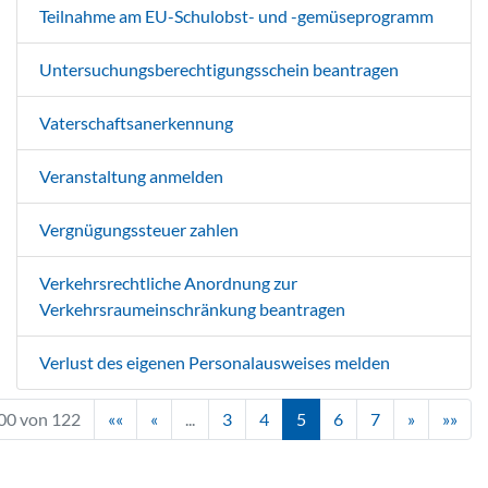
Teilnahme am EU-Schulobst- und -gemüseprogramm
Untersuchungsberechtigungsschein beantragen
Vaterschaftsanerkennung
Veranstaltung anmelden
Vergnügungssteuer zahlen
Verkehrsrechtliche Anordnung zur
Verkehrsraumeinschränkung beantragen
Verlust des eigenen Personalausweises melden
00 von 122
««
«
...
3
4
5
6
7
»
»»