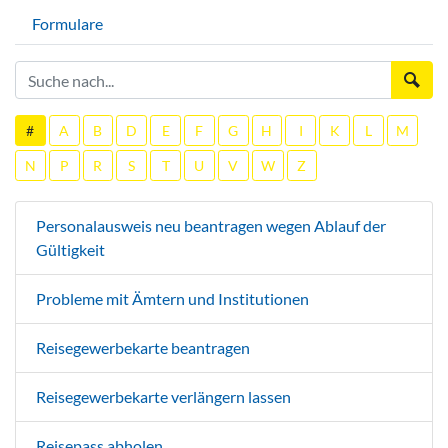
Formulare
#
A
B
D
E
F
G
H
I
K
L
M
N
P
R
S
T
U
V
W
Z
Personalausweis neu beantragen wegen Ablauf der
Gültigkeit
Probleme mit Ämtern und Institutionen
Reisegewerbekarte beantragen
Reisegewerbekarte verlängern lassen
Reisepass abholen