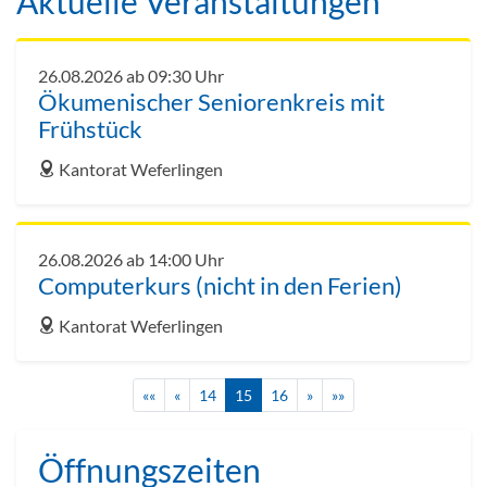
Aktuelle Veranstaltungen
26.08.2026 ab 09:30 Uhr
Ökumenischer Seniorenkreis mit
Frühstück
address
Kantorat Weferlingen
26.08.2026 ab 14:00 Uhr
Computerkurs (nicht in den Ferien)
address
Kantorat Weferlingen
««
«
14
15
16
»
»»
Öffnungszeiten