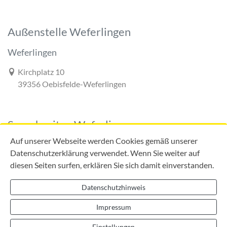
Außenstelle Weferlingen
Weferlingen
Link zur Google-Maps Navigation
Kirchplatz 10
39356 Oebisfelde-Weferlingen
Sprechzeiten Weferlingen
Auf unserer Webseite werden Cookies gemäß unserer
Datenschutzerklärung verwendet. Wenn Sie weiter auf
diesen Seiten surfen, erklären Sie sich damit einverstanden.
Mo:
09:00 - 12:00 Uhr
Di:
09:00 - 12:00 Uhr
Datenschutzhinweis
13:00 - 18:00 Uhr
Do:
09:00 - 12:00 Uhr
Impressum
13:00 - 16:00 Uhr
Einstellungen