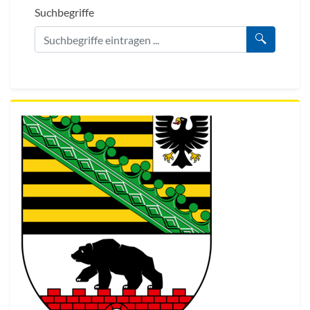
Suchbegriffe
Suche au