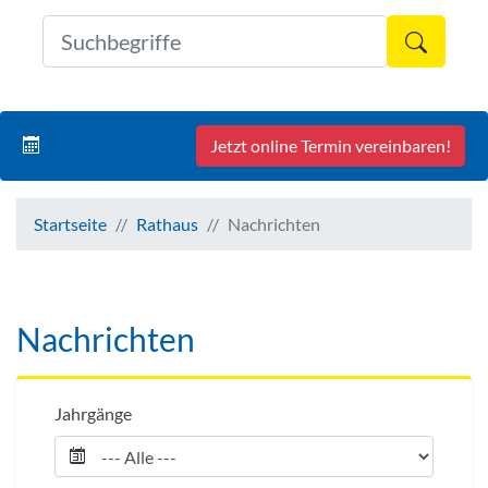
Formul
Jetzt online Termin vereinbaren!
Startseite
Rathaus
Nachrichten
Nachrichten
Jahrgänge