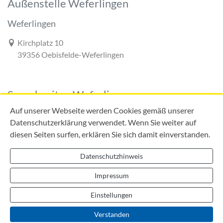
Außenstelle Weferlingen
Weferlingen
Link zur Google-Maps Navigation
Kirchplatz 10
39356 Oebisfelde-Weferlingen
Sprechzeiten Weferlingen
Auf unserer Webseite werden Cookies gemäß unserer
Datenschutzerklärung verwendet. Wenn Sie weiter auf
diesen Seiten surfen, erklären Sie sich damit einverstanden.
Mo:
09:00 - 12:00 Uhr
Di:
09:00 - 12:00 Uhr
Datenschutzhinweis
13:00 - 18:00 Uhr
Do:
09:00 - 12:00 Uhr
Impressum
13:00 - 16:00 Uhr
Einstellungen
Verstanden