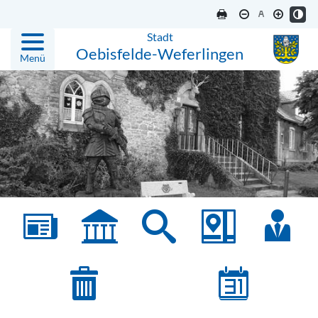
Stadt
Oebisfelde-Weferlingen
Menü