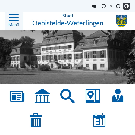
Stadt
Oebisfelde-Weferlingen
Menü