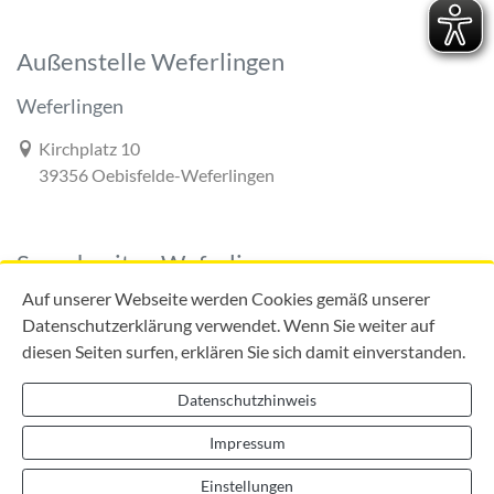
Außenstelle Weferlingen
Weferlingen
Link zur Google-Maps Navigation
Kirchplatz 10
39356 Oebisfelde-Weferlingen
Sprechzeiten Weferlingen
Auf unserer Webseite werden Cookies gemäß unserer
Datenschutzerklärung verwendet. Wenn Sie weiter auf
diesen Seiten surfen, erklären Sie sich damit einverstanden.
Mo:
09:00 - 12:00 Uhr
Di:
09:00 - 12:00 Uhr
Datenschutzhinweis
13:00 - 18:00 Uhr
Do:
09:00 - 12:00 Uhr
Impressum
13:00 - 16:00 Uhr
Einstellungen