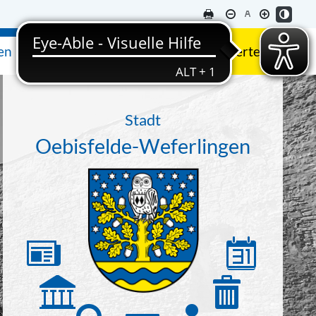
en
Ausflugsziele & Sehenswertes
Stadt
Oebisfelde-Weferlingen