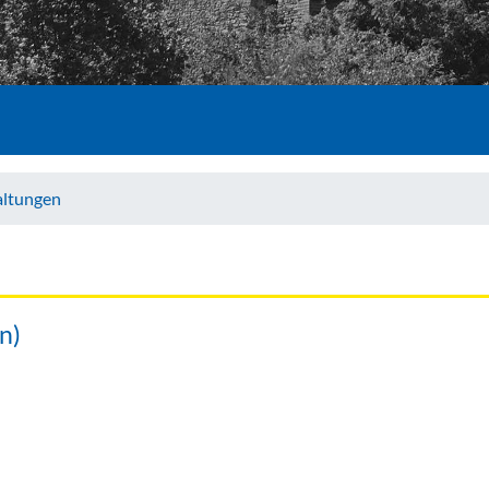
altungen
n)