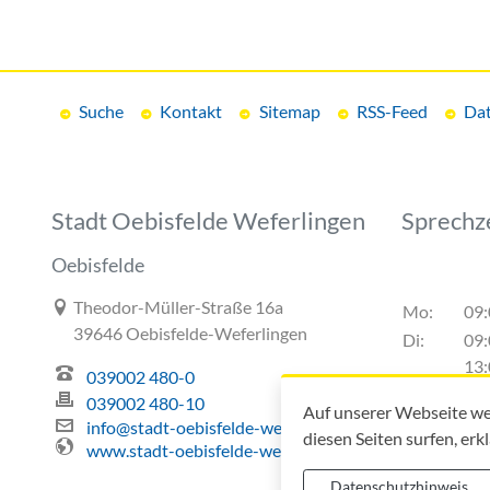
Suche
Kontakt
Sitemap
RSS-Feed
Dat
Stadt Oebisfelde Weferlingen
Sprechz
Oebisfelde
Link zur Google-Maps Navigation
Theodor-Müller-Straße 16a
Mo:
09:
39646 Oebisfelde-Weferlingen
Di:
09:
13:
039002 480-0
Do:
09:
039002 480-10
Auf unserer Webseite we
13:
info@stadt-oebisfelde-weferlingen.de
diesen Seiten surfen, erk
www.stadt-oebisfelde-weferlingen.de
Datenschutzhinweis