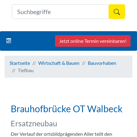
Formul
Jetzt online Termin vereinbaren!
Startseite
Wirtschaft & Bauen
Bauvorhaben
Tiefbau
Brauhofbrücke OT Walbeck
Ersatzneubau
Der Verlauf der ortsbildprägenden Aller teilt den