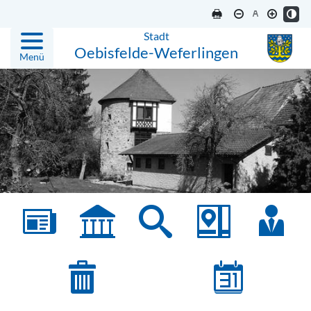
Stadt
Oebisfelde-Weferlingen
Menü