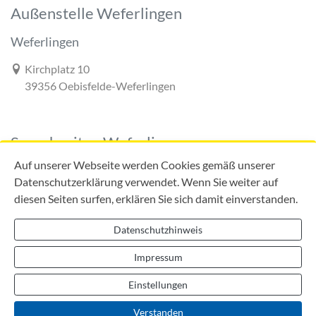
Außenstelle Weferlingen
Weferlingen
Link zur Google-Maps Navigation
Kirchplatz 10
39356 Oebisfelde-Weferlingen
Sprechzeiten Weferlingen
Auf unserer Webseite werden Cookies gemäß unserer
Datenschutzerklärung verwendet. Wenn Sie weiter auf
diesen Seiten surfen, erklären Sie sich damit einverstanden.
Mo:
09:00 - 12:00 Uhr
Di:
09:00 - 12:00 Uhr
Datenschutzhinweis
13:00 - 18:00 Uhr
Do:
09:00 - 12:00 Uhr
Impressum
13:00 - 16:00 Uhr
Einstellungen
Verstanden