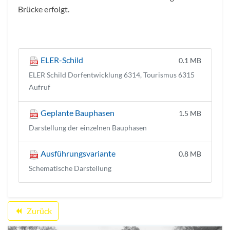
Brücke erfolgt.
ELER-Schild
0.1 MB
ELER Schild Dorfentwicklung 6314, Tourismus 6315
Aufruf
Geplante Bauphasen
1.5 MB
Darstellung der einzelnen Bauphasen
Ausführungsvariante
0.8 MB
Schematische Darstellung
Zurück
backward