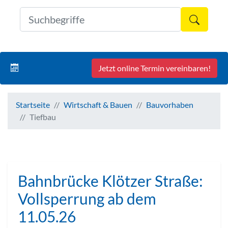
Formul
Jetzt online Termin vereinbaren!
Startseite
Wirtschaft & Bauen
Bauvorhaben
Tiefbau
Bahnbrücke Klötzer Straße:
Vollsperrung ab dem
11.05.26