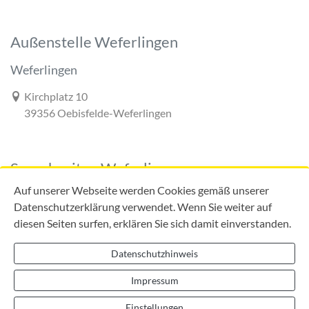
Außenstelle Weferlingen
Weferlingen
Link zur Google-Maps Navigation
Kirchplatz 10
39356 Oebisfelde-Weferlingen
Sprechzeiten Weferlingen
Auf unserer Webseite werden Cookies gemäß unserer
Datenschutzerklärung verwendet. Wenn Sie weiter auf
diesen Seiten surfen, erklären Sie sich damit einverstanden.
Mo:
09:00 - 12:00 Uhr
Di:
09:00 - 12:00 Uhr
Datenschutzhinweis
13:00 - 18:00 Uhr
Do:
09:00 - 12:00 Uhr
Impressum
13:00 - 16:00 Uhr
Einstellungen