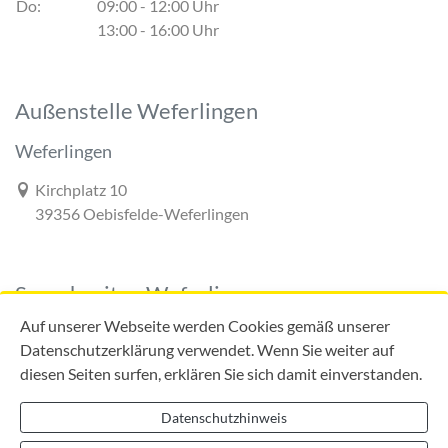
Do:
09:00 - 12:00 Uhr
13:00 - 16:00 Uhr
Außenstelle Weferlingen
Weferlingen
Link zur Google-Maps Navigation
Kirchplatz 10
39356 Oebisfelde-Weferlingen
Sprechzeiten Weferlingen
Auf unserer Webseite werden Cookies gemäß unserer
Datenschutzerklärung verwendet. Wenn Sie weiter auf
diesen Seiten surfen, erklären Sie sich damit einverstanden.
Mo:
09:00 - 12:00 Uhr
Di:
09:00 - 12:00 Uhr
Datenschutzhinweis
13:00 - 18:00 Uhr