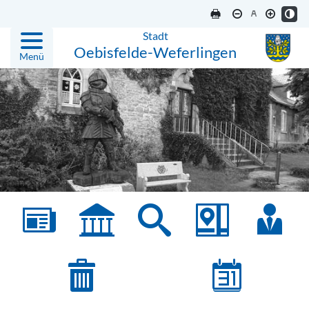
Stadt
Oebisfelde-Weferlingen
Menü