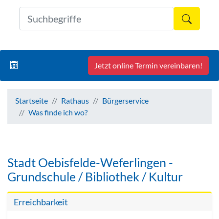
Formul
Jetzt online Termin vereinbaren!
Startseite
Rathaus
Bürgerservice
Was finde ich wo?
Stadt Oebisfelde-Weferlingen -
Grundschule / Bibliothek / Kultur
Erreichbarkeit