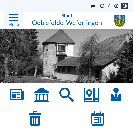
Stadt
Oebisfelde-Weferlingen
Menü