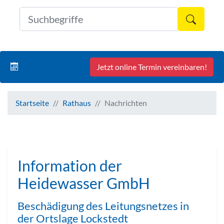
Formul
Jetzt online Termin vereinbaren!
Startseite
Rathaus
Nachrichten
Information der
Heidewasser GmbH
Beschädigung des Leitungsnetzes in
der Ortslage Lockstedt