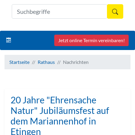
Formul
Jetzt online Termin vereinbaren!
Startseite
Rathaus
Nachrichten
20 Jahre "Ehrensache
Natur" Jubiläumsfest auf
dem Mariannenhof in
Etingen