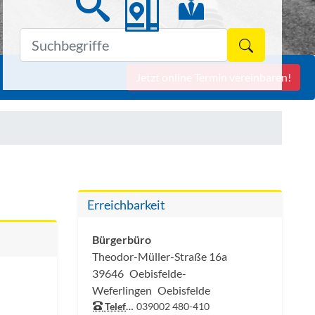
Formulars
Jetzt online Termin vereinbaren!
Erreichbarkeit
Bürgerbüro
Theodor-Müller-Straße 16a
39646
Oebisfelde-
Weferlingen
Oebisfelde
Telefon:
039002 480-410