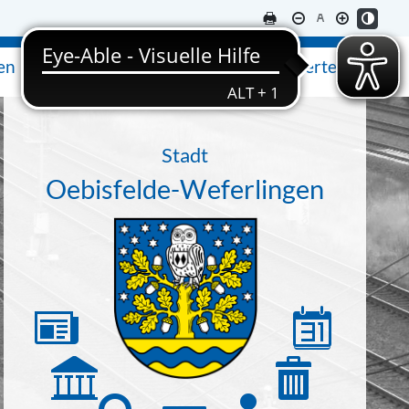
en
Ausflugsziele & Sehenswertes
Stadt
Oebisfelde-Weferlingen