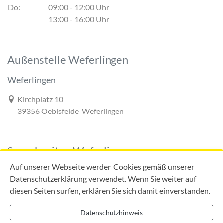
Do:
09:00 - 12:00 Uhr
13:00 - 16:00 Uhr
Außenstelle Weferlingen
Weferlingen
Link zur Google-Maps Navigation
Kirchplatz 10
39356 Oebisfelde-Weferlingen
Sprechzeiten Weferlingen
Auf unserer Webseite werden Cookies gemäß unserer
Datenschutzerklärung verwendet. Wenn Sie weiter auf
diesen Seiten surfen, erklären Sie sich damit einverstanden.
Mo:
09:00 - 12:00 Uhr
Di:
09:00 - 12:00 Uhr
Datenschutzhinweis
13:00 - 18:00 Uhr