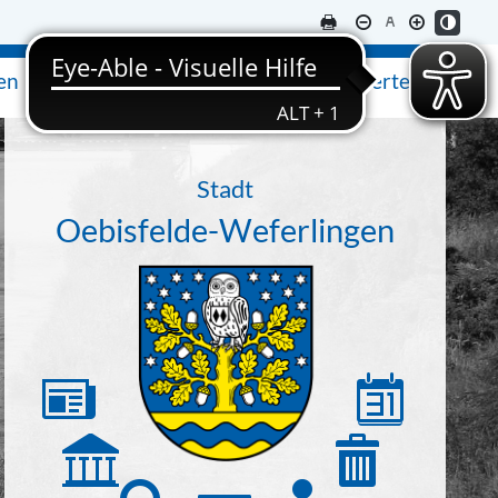
en
Ausflugsziele & Sehenswertes
Stadt
Oebisfelde-Weferlingen