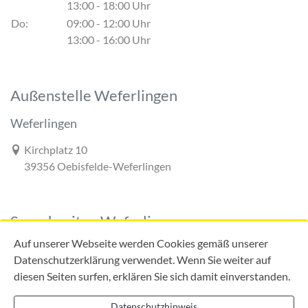
13:00 - 18:00 Uhr
Do:
09:00 - 12:00 Uhr
13:00 - 16:00 Uhr
Außenstelle Weferlingen
Weferlingen
Link zur Google-Maps Navigation
Kirchplatz 10
39356 Oebisfelde-Weferlingen
Sprechzeiten Weferlingen
Auf unserer Webseite werden Cookies gemäß unserer
Datenschutzerklärung verwendet. Wenn Sie weiter auf
diesen Seiten surfen, erklären Sie sich damit einverstanden.
Mo:
09:00 - 12:00 Uhr
Di:
09:00 - 12:00 Uhr
Datenschutzhinweis