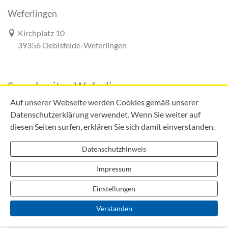
Weferlingen
Link zur Google-Maps Navigation
Kirchplatz 10
39356 Oebisfelde-Weferlingen
Sprechzeiten Weferlingen
Auf unserer Webseite werden Cookies gemäß unserer
Datenschutzerklärung verwendet. Wenn Sie weiter auf
diesen Seiten surfen, erklären Sie sich damit einverstanden.
Mo:
09:00 - 12:00 Uhr
Di:
09:00 - 12:00 Uhr
Datenschutzhinweis
13:00 - 18:00 Uhr
Do:
09:00 - 12:00 Uhr
Impressum
13:00 - 16:00 Uhr
Einstellungen
Verstanden