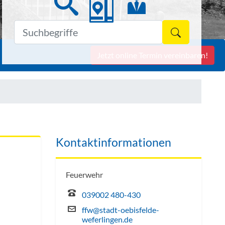
Formulars
Jetzt online Termin vereinbaren!
Kontaktinformationen
Feuerwehr
039002 480-430
ffw@stadt-oebisfelde-
weferlingen.de