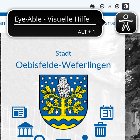
en
Ausflugsziele & Sehenswertes
Stadt
Oebisfelde-Weferlingen